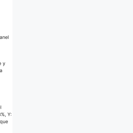
panel
e y
ta
l
3%, Y:
 que