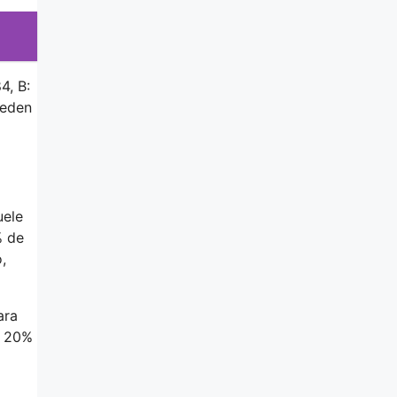
4, B:
ueden
uele
% de
,
ara
y 20%