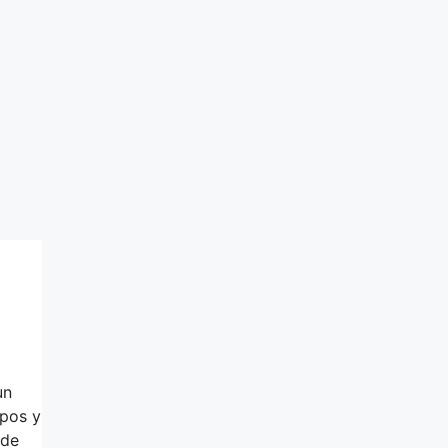
un
ipos y
sde