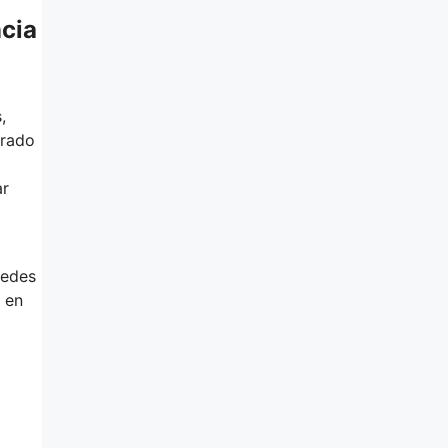
ncia
,
orado
ar
uedes
a en