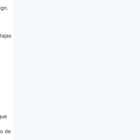
ign.
tajas
que
go de
n