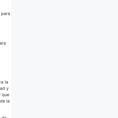
 para
ara
a la
dad y
d que
de la
s de